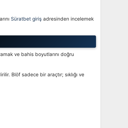
arını
Süratbet giriş
adresinden incelemek
avramak ve bahis boyutlarını doğru
lir. Blöf sadece bir araçtır; sıklığı ve