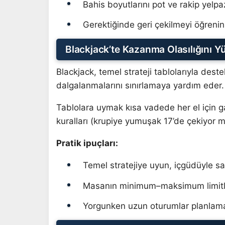
Bahis boyutlarını pot ve rakip yelp
Gerektiğinde geri çekilmeyi öğrenin
Blackjack’te Kazanma Olasılığını Y
Blackjack, temel strateji tablolarıyla dest
dalgalanmalarını sınırlamaya yardım eder.
Tablolara uymak kısa vadede her el için 
kuralları (krupiye yumuşak 17’de çekiyor m
Pratik ipuçları:
Temel stratejiye uyun, içgüdüyle sap
Masanın minimum–maksimum limitle
Yorgunken uzun oturumlar planlam