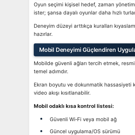
Oyun seçimi kişisel hedef, zaman yönetimi 
ister; şansa dayalı oyunlar daha hızlı turla
Deneyim düzeyi arttıkça kuralları kıyaslam
hazırlar.
Mobil Deneyimi Güçlendiren Uygula
Mobilde güvenli ağları tercih etmek, resm
temel adımdır.
Ekran boyutu ve dokunmatik hassasiyeti kar
video akışı kısıtlanabilir.
Mobil odaklı kısa kontrol listesi:
Güvenli Wi‑Fi veya mobil ağ
Güncel uygulama/OS sürümü