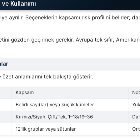
 ve Kullanımı
ikiye ayrılır. Seçeneklerin kapsamı risk profilini belirler
 gözden geçirmek gerekir. Avrupa tek sıfır, Amerikan çift sı
alar
e özet anlamlarını tek bakışta gösterir.
Kapsam
No
Belirli sayı(lar) veya küçük kümeler
Yük
Kırmızı/Siyah, Çift/Tek, 1–18/19–36
Dah
12’lik gruplar veya sütunlar
Ort