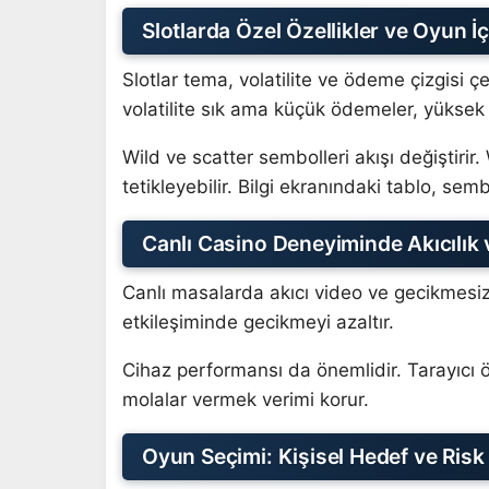
Slotlarda Özel Özellikler ve Oyun İ
Slotlar tema, volatilite ve ödeme çizgisi ç
volatilite sık ama küçük ödemeler, yüksek
Wild ve scatter sembolleri akışı değiştirir
tetikleyebilir. Bilgi ekranındaki tablo, se
Canlı Casino Deneyiminde Akıcılık v
Canlı masalarda akıcı video ve gecikmesiz e
etkileşiminde gecikmeyi azaltır.
Cihaz performansı da önemlidir. Tarayıcı ön
molalar vermek verimi korur.
Oyun Seçimi: Kişisel Hedef ve Ris