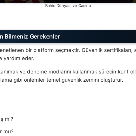
Bahis Dünyası ve Casino
n Bilmeniz Gerekenler
 denetlenen bir platform seçmektir. Güvenlik sertifikaları
ına yardım eder.
tanımak ve deneme modlarını kullanmak sürecin kontrollü 
ulama gibi önlemler temel güvenlik zemini oluşturur.
iş mi?
or mu?