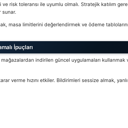
ve risk toleransı ile uyumlu olmalı. Stratejik katılım ger
r sunar.
ak, masa limitlerini değerlendirmek ve ödeme tablolarını
malı İpuçları
i mağazalardan indirilen güncel uygulamaları kullanmak 
ar verme hızını etkiler. Bildirimleri sessize almak, yan