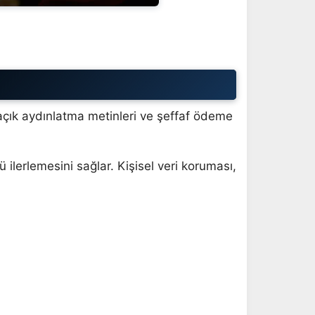
, açık aydınlatma metinleri ve şeffaf ödeme
ilerlemesini sağlar. Kişisel veri koruması,