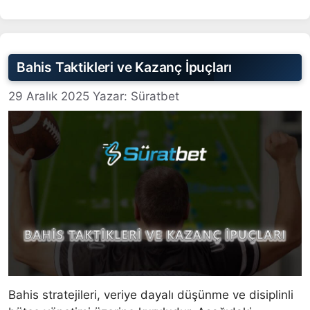
Bahis Taktikleri ve Kazanç İpuçları
29 Aralık 2025
Yazar:
Süratbet
Bahis stratejileri, veriye dayalı düşünme ve disiplinli