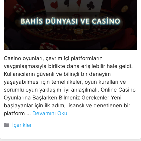
Casino oyunları, çevrim içi platformların
yaygınlaşmasıyla birlikte daha erişilebilir hale geldi.
Kullanıcıların güvenli ve bilinçli bir deneyim
yaşayabilmesi için temel ilkeler, oyun kuralları ve
sorumlu oyun yaklaşımı iyi anlaşılmalı. Online Casino
Oyunlarına Başlarken Bilmeniz Gerekenler Yeni
başlayanlar için ilk adım, lisanslı ve denetlenen bir
platform …
Devamını Oku
Kategoriler
İçerikler