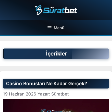
İçeriğe
atla
Menü
İçerikler
Casino Bonusları Ne Kadar Gerçek?
19 Haziran 2026
Yazar:
Süratbet