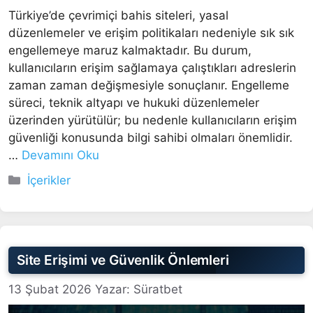
Türkiye’de çevrimiçi bahis siteleri, yasal
düzenlemeler ve erişim politikaları nedeniyle sık sık
engellemeye maruz kalmaktadır. Bu durum,
kullanıcıların erişim sağlamaya çalıştıkları adreslerin
zaman zaman değişmesiyle sonuçlanır. Engelleme
süreci, teknik altyapı ve hukuki düzenlemeler
üzerinden yürütülür; bu nedenle kullanıcıların erişim
güvenliği konusunda bilgi sahibi olmaları önemlidir.
…
Devamını Oku
Kategoriler
İçerikler
Site Erişimi ve Güvenlik Önlemleri
13 Şubat 2026
Yazar:
Süratbet