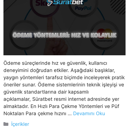
Ödeme süreçlerinde hız ve güvenlik, kullanıcı
deneyimini doğrudan etkiler. Aşağıdaki başlıklar,
yaygın yöntemleri tarafsız biçimde inceleyerek pratik
öneriler sunar. Ödeme sistemlerinin teknik işleyişi ve
güvenlik standartlarına dair kapsamlı
açıklamalar, Süratbet resmi internet adresinde yer
almaktadır. En Hızlı Para Çekme Yöntemleri ve Püf
Noktaları Para çekme hızını …
Devamını Oku
Kategoriler
İçerikler