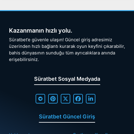
Kazanmanın hızlı yolu.
Süratbet’e güvenle ulaşın! Güncel giriş adresimiz
üzerinden hızlı bağlantı kurarak oyun keyfini çıkarabilir,
bahis dünyasının sunduğu tüm ayrıcalıklara anında
erişebilirsiniz.
Süratbet Sosyal Medyada
Süratbet Güncel Giriş