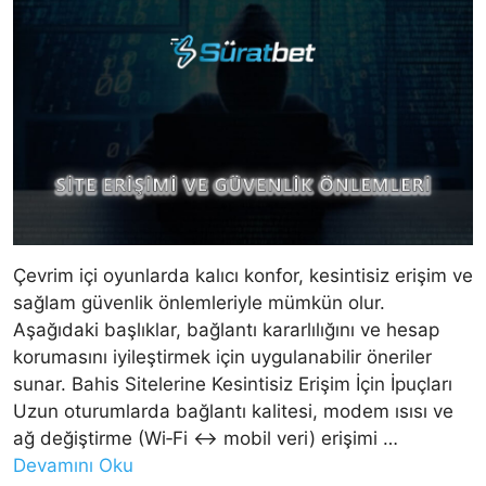
Çevrim içi oyunlarda kalıcı konfor, kesintisiz erişim ve
sağlam güvenlik önlemleriyle mümkün olur.
Aşağıdaki başlıklar, bağlantı kararlılığını ve hesap
korumasını iyileştirmek için uygulanabilir öneriler
sunar. Bahis Sitelerine Kesintisiz Erişim İçin İpuçları
Uzun oturumlarda bağlantı kalitesi, modem ısısı ve
ağ değiştirme (Wi‑Fi ↔ mobil veri) erişimi …
Devamını Oku