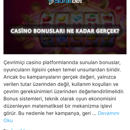
Çevrimiçi casino platformlarında sunulan bonuslar,
oyuncuların ilgisini çeken temel unsurlardan biridir.
Ancak bu kampanyaların gerçek değeri, yalnızca
verilen tutar üzerinden değil, kullanım koşulları ve
çevrim gereksinimleri üzerinden değerlendirilmelidir.
Bonus sistemleri, teknik olarak oyun ekonomisini
düzenleyen matematiksel bir mekanizma işlevi
görür. Bu nedenle her kampanya, geri …
Devamını
Oku
Kategoriler