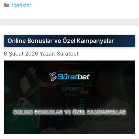
Kategoriler
İçerikler
Online Bonuslar ve Özel Kampanyalar
6 Şubat 2026
Yazar:
Süratbet