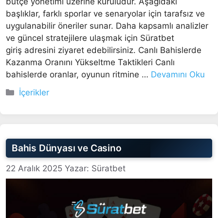
bütçe yönetimi üzerine kuruludur. Aşağıdaki
başlıklar, farklı sporlar ve senaryolar için tarafsız ve
uygulanabilir öneriler sunar. Daha kapsamlı analizler
ve güncel stratejilere ulaşmak için Süratbet
giriş adresini ziyaret edebilirsiniz. Canlı Bahislerde
Kazanma Oranını Yükseltme Taktikleri Canlı
bahislerde oranlar, oyunun ritmine …
Devamını Oku
Kategoriler
İçerikler
Bahis Dünyası ve Casino
22 Aralık 2025
Yazar:
Süratbet